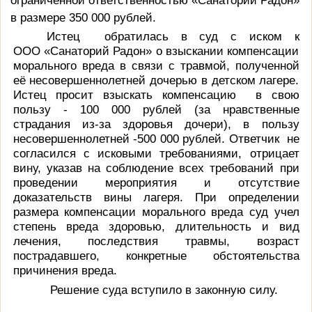
ограниченной ответственностью «Санаторий Радон»
в размере 350 000 рублей.
Истец
обратилась в суд с иском к
ООО «Санаторий Радон» о взыскании компенсации
морального вреда в связи с травмой, полученной
её несовершеннолетней дочерью в детском лагере.
Истец
просит взыскать компенсацию
в свою
пользу -
100 000 рублей (за нравственные
с
традания из-за здоровья дочери),
в пользу
несовершеннолетней
-
500 000 рублей.
Ответчик
не
согласился с исковыми требованиями, отрицает
вину, указав на соблюдение всех требований при
проведении мероприятия и отсутствие
доказательств вины лагеря.
При определении
размера компенсации морального вреда суд учел
степень вреда здоровью, длительность и вид
лечения, последствия травмы, возраст
пострадавшего, конкретные обстоятельства
причинения вреда.
Решение суда вступило в законную силу.