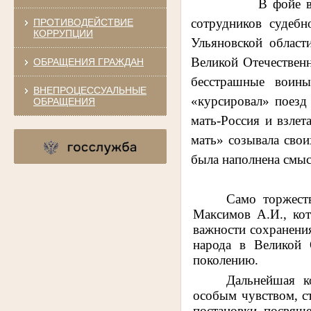
В фойе второго э
сотрудников судебн
ПРОТИВОДЕЙСТВИЕ
КОРРУПЦИИ
Ульяновской област
Великой Отечественн
ОБРАЩЕНИЯ ГРАЖДАН
бесстрашные воин
ВНЕПРОЦЕССУАЛЬНЫЕ
«курсировал» поезд
ОБРАЩЕНИЯ
мать-Россия и взлет
мать» созывала сво
была наполнена смыс
Само торжеств
Максимов А.И., ко
важности сохранения
народа в Великой 
поколению
.
Дальнейшая к
особым чувством, с
постановки, посвящ