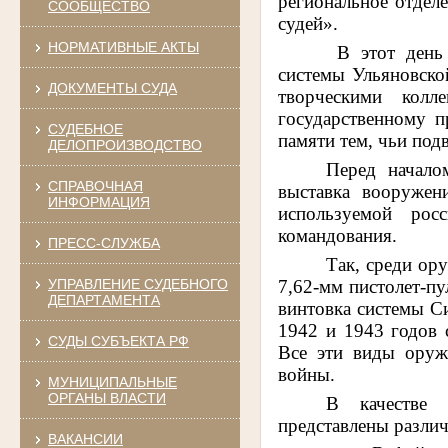
региональное отдел
СООБЩЕСТВО
судей».
НОРМАТИВНЫЕ АКТЫ
В этот день
системы Ульяновской
ДОКУМЕНТЫ СУДА
творческими колл
государственному 
СУДЕБНОЕ
памяти тем, чьи под
ДЕЛОПРОИЗВОДСТВО
Перед начало
СПРАВОЧНАЯ
выставка вооружен
ИНФОРМАЦИЯ
используемой рос
командования.
ПРЕСС-СЛУЖБА
Так, среди ор
7,62-мм пистолет-п
УПРАВЛЕНИЕ СУДЕБНОГО
ДЕПАРТАМЕНТА
винтовка системы Си
1942 и 1943 годов 
СУДЫ СУБЪЕКТА РФ
Все эти виды оруж
войны.
МУНИЦИПАЛЬНЫЕ
ОРГАНЫ ВЛАСТИ
В качестве 
представлены различ
ВАКАНСИИ