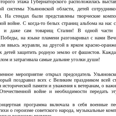
тажа Губернаторского расположилась выставка
ой системы Ульяновской области, детей сотрудник
и. На стендах были представлены творческие комп
ой войне. С когда-то белых страниц альбома на нас с
ы и даже сам товарищ Сталин! В одной части в
 Победы, на языке пламени разговаривал с нами Веч
али ввысь журавли, на другой в ярком красно-оранж
их детей защитить родную землю от фашистов. Каждая
лом и затрагивала самые дальние уголки души!
енное мероприятие открыл председатель Ульяновск
торый поздравил всех с Великим праздником всей с
 исторической памяти и уважения к ветеранам, о
важн
Отечественной войне и необходимости передать э
онцертная п
рограмма включала в себя военные пе
тихи о героизме советского народа, музыкальные комп
енные военному времени.