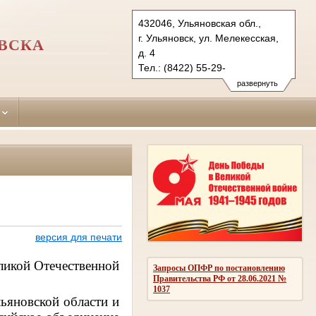
432046, Ульяновская обл.,
г. Ульяновск, ул. Мелекесская,
ОВСКА
д. 4
Тел.: (8422) 55-29-
36 (приемная/ф.), 55-23-28,
развернуть
(ф.) 52-16-80
zavolgskiy.uln@sudrf.ru
версия для печати
ликой Отечественной
Запросы ОПФР по постановлению
Правительства РФ от 28.06.2021 №
1037
ьяновской области и