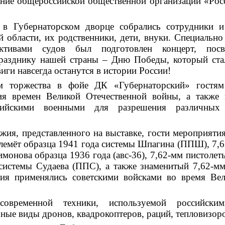
ение общероссийской общественной организации «Рос
 в Губернаторском дворце собрались сотрудники и
 области, их родственники, дети, внуки. Специально
ективами судов был подготовлен концерт, пос
празднику нашей страны – Дню Победы, который
ст
виги навсегда останутся в истории России!
м торжества в фойе ДК «Губернаторский» гостям
ия времен Великой Отечественной войны, а также 
сийскими военными для разрешения различных 
ужия, представленного на выставке, гости мероприяти
улемёт образца 1941 года системы Шпагина (ППШ), 7,6
монова образца 1936 года (авс-36), 7,62-мм пистоле
системы Судаева (ППС), а также знаменитый
7,62-м
ия применялись советскими войсками во время Вел
современной техники, используемой российск
ные виды дронов, квадрокоптеров, раций, тепловизоро