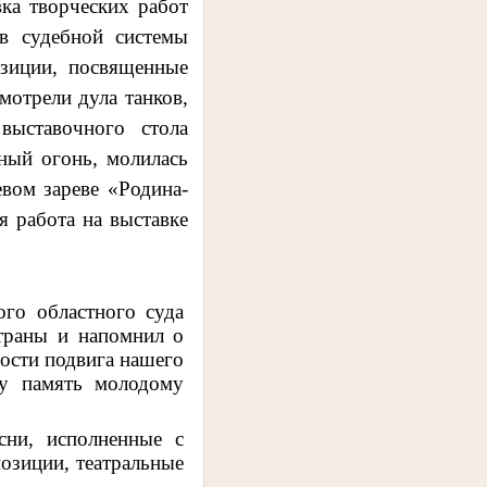
 творческих работ
ов судебной системы
озиции, посвященные
мотрели дула танков,
ыставочного стола
ный огонь, молилась
евом зареве «Родина-
 работа на выставке
ого областного суда
траны и напомнил о
ости подвига нашего
ту память молодому
сни, исполненные с
озиции, театральные