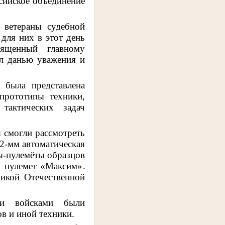
сийское объединение
 ветераны судебной
 для них в этот день
вященный главному
ал данью уважения и
 была представлена
прототипы техники,
тактических задач
я смогли рассмотреть
2-мм автоматическая
ты-пулемёты образцов
м пулемет «Максим»
.
икой Отечественной
ими войсками были
в и иной техники.