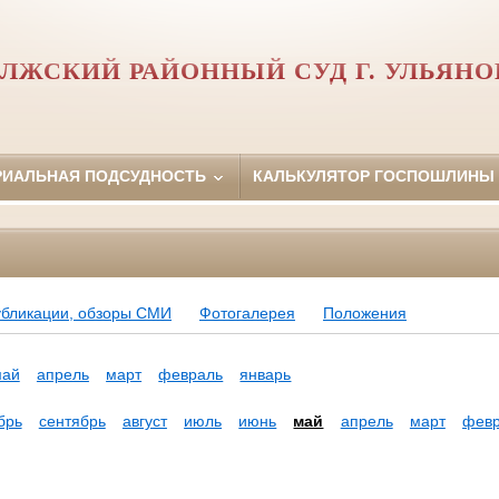
ЛЖСКИЙ РАЙОННЫЙ СУД Г. УЛЬЯН
РИАЛЬНАЯ ПОДСУДНОСТЬ
КАЛЬКУЛЯТОР ГОСПОШЛИНЫ
убликации, обзоры СМИ
Фотогалерея
Положения
май
апрель
март
февраль
январь
брь
сентябрь
август
июль
июнь
май
апрель
март
фев