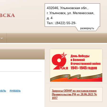
432046, Ульяновская обл.,
г. Ульяновск, ул. Мелекесская,
ОВСКА
д. 4
Тел.: (8422) 55-29-
36 (приемная/ф.), 55-23-28,
развернуть
(ф.) 52-16-80
zavolgskiy.uln@sudrf.ru
раль
январь
Запросы ОПФР по постановлению
Правительства РФ от 28.06.2021 №
1037