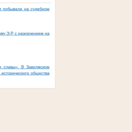
 и побывали на судебном
ву Э.Р. с назначением на
и славы». В Заволжском
 исторического общества