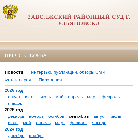
ЗАВОЛЖСКИЙ РАЙОННЫЙ СУД Г.
УЛЬЯНОВСКА
ПРЕСС-СЛУЖБА
Новости
Интервью, публикации, обзоры СМИ
Фотогалерея
Положения
2026 год
август
июль
июнь
май
апрель
март
февраль
январь
2025 год
декабрь
ноябрь
октябрь
сентябрь
август
июль
июнь
май
апрель
март
февраль
январь
2024 год
декабрь
ноябрь