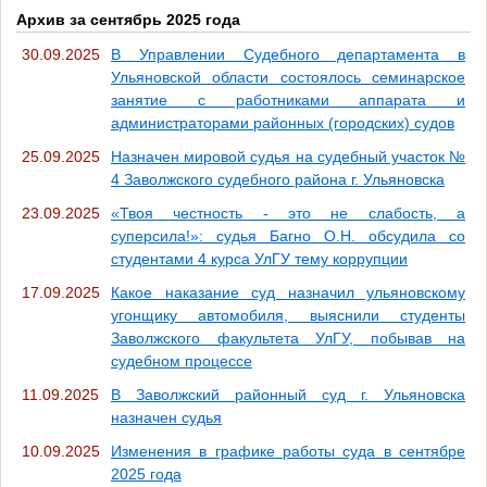
Архив за сентябрь 2025 года
30.09.2025
В Управлении Судебного департамента в
Ульяновской области состоялось семинарское
занятие с работниками аппарата и
администраторами районных (городских) судов
25.09.2025
Назначен мировой судья на судебный участок №
4 Заволжского судебного района г. Ульяновска
23.09.2025
«Твоя честность - это не слабость, а
суперсила!»: судья Багно О.Н. обсудила со
студентами 4 курса УлГУ тему коррупции
17.09.2025
Какое наказание суд назначил ульяновскому
угонщику автомобиля, выяснили студенты
Заволжского факультета УлГУ, побывав на
судебном процессе
11.09.2025
В Заволжский районный суд г. Ульяновска
назначен судья
10.09.2025
Изменения в графике работы суда в сентябре
2025 года